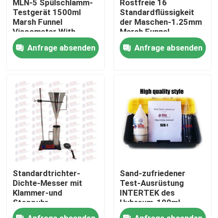
MLN-5 Spülschlamm-
Rostfreie 16
Testgerät 1500ml
Standardflüssigkeit
Marsh Funnel
der Maschen-1.25mm
Fabrik Tour
Viscometer With
Marsh Funnel
Support
Viscometer For
Anfrage absenden
Anfrage absenden
Drilling
Qualitätskontrolle
Kontakt
Referenzen
Universalprüfmaschine
Standardtrichter-
Sand-zufriedener
Boden-Prüfmaschine
Dichte-Messer mit
Test-Ausrüstung
Klammer-und
INTERTEK des
Stoppuhr-
Hubraum-100ml
Spülschlamm-
bestätigte
Konkrete Prüfmaschine
Anfrage absenden
Anfrage absenden