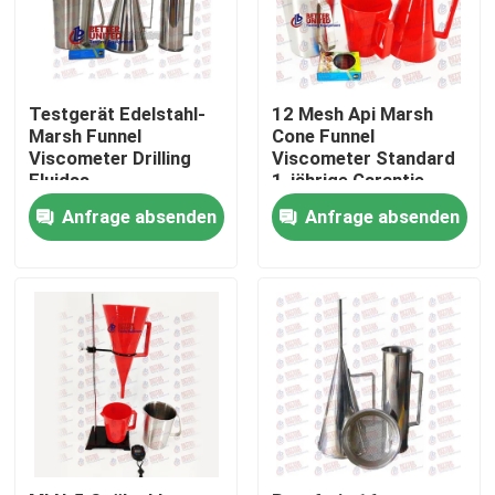
Testgerät Edelstahl-
12 Mesh Api Marsh
Marsh Funnel
Cone Funnel
Viscometer Drilling
Viscometer Standard
Fluidss
1-jährige Garantie
Anfrage absenden
Anfrage absenden
Startseite
Produkte
Über uns