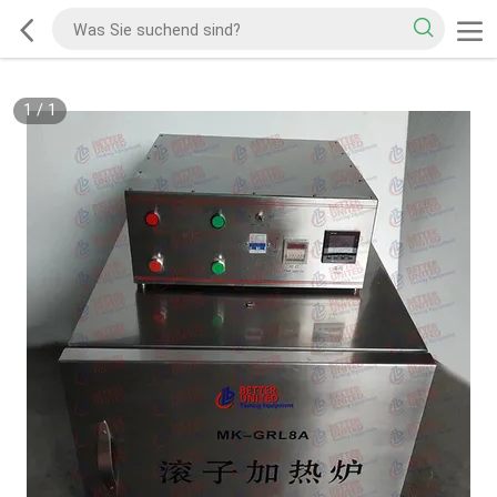
1
/
1